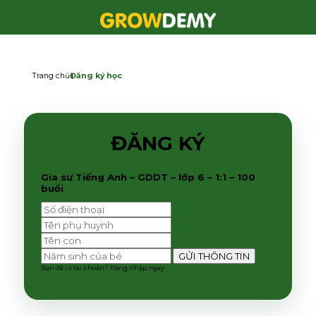
Trang chủ
Đăng ký học
ĐĂNG KÝ
Gia sư Tiếng Anh – GDDT – lớp 6 – 1:1 – 100
buổi
Bạn đã có tài khoản?
Đăng nhập ngay