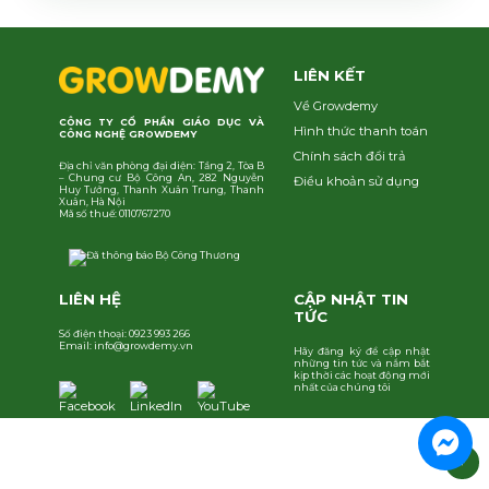
LIÊN KẾT
Về Growdemy
CÔNG TY CỔ PHẦN GIÁO DỤC VÀ
Hình thức thanh toán
CÔNG NGHỆ GROWDEMY
Chính sách đổi trả
Địa chỉ văn phòng đại diện: Tầng 2, Tòa B
– Chung cư Bộ Công An, 282 Nguyễn
Điều khoản sử dụng
Huy Tưởng, Thanh Xuân Trung, Thanh
Xuân, Hà Nội
Mã số thuế: 0110767270
LIÊN HỆ
CẬP NHẬT TIN
TỨC
Số điện thoại: 0923 993 266
Email: info@growdemy.vn
Hãy đăng ký để cập nhật
những tin tức và nắm bắt
kịp thời các hoạt động mới
nhất của chúng tôi
↑