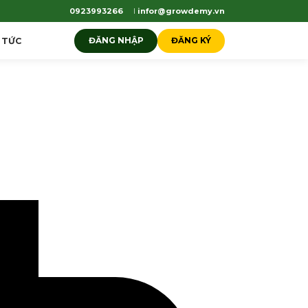
0923993266
infor@growdemy.vn
 TỨC
ĐĂNG NHẬP
ĐĂNG KÝ